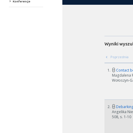
Konferencje
Wyniki wyszu
Poprzednia
1.
Contact be
Magdalena Pe
Wołoszyn-Gał
2.
Debarking 
Angelika Nie
508, s. 1-10