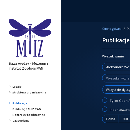
Strona główna
/
Pu
Publikacje
Wyszukiwanie
Baza wiedzy - Muzeum i
Instytut Zoologii PAN
Ludzie
Wszystkie dysc
Struktura organizacyjna
Tylko Open 
Publikacje
Publikacje MiIZ PAN
Indeksowane
Rozprawy habilitacyjne
Pokaż
100
Czasopisma