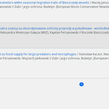
rameters within seasonal migration trails of Bieszczady wisents
/ Maciej Janu
anowski // Żubr i jego ochrona. Biuletyn. [European Bison Conservation Newslett
ubra szansą na skoordynowanie ochrony przyrody w południowo - wschodniej 
Aleksandra Wołoszyn-Gałęza (MIIZ), Kajetan Perzanowski // Roczniki Bieszczadzk
ości od ilości danych do przetworzenia generowanie pliku może się 
t as food supply for large predators and necrophages
/ Stanisław Kaczor, Ma
nerowanie trwa zbyt długo można ograniczyć dane np. zmniejszając za
tan Perzanowski, Wojciech Jankowski // Żubr i jego ochrona. Biuletyn. [European
Anuluj
1