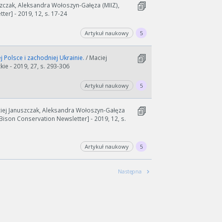
szczak, Aleksandra Wołoszyn-Gałęza (MIIZ),
er] - 2019, 12, s. 17-24
Artykuł naukowy
5
Polsce i zachodniej Ukrainie.
/ Maciej
ie - 2019, 27, s. 293-306
Artykuł naukowy
5
wydłużyć.
ciej Januszczak, Aleksandra Wołoszyn-Gałęza
kres lat.
 Bison Conservation Newsletter] - 2019, 12, s.
Artykuł naukowy
5
Następna