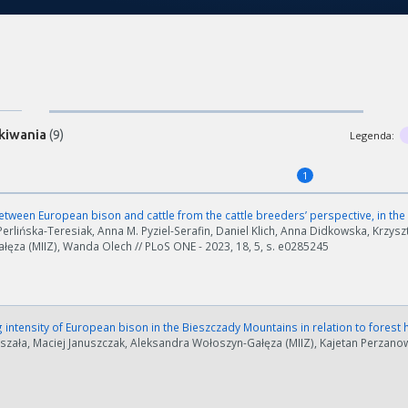
kiwania
(9)
Legenda:
1
tween European bison and cattle from the cattle breeders’ perspective, in the 
rlińska-Teresiak, Anna M. Pyziel-Serafin, Daniel Klich, Anna Didkowska, Krzys
ęza (MIIZ), Wanda Olech // PLoS ONE - 2023, 18, 5, s. e0285245
intensity of European bison in the Bieszczady Mountains in relation to forest 
szała, Maciej Januszczak, Aleksandra Wołoszyn-Gałęza (MIIZ), Kajetan Perzano