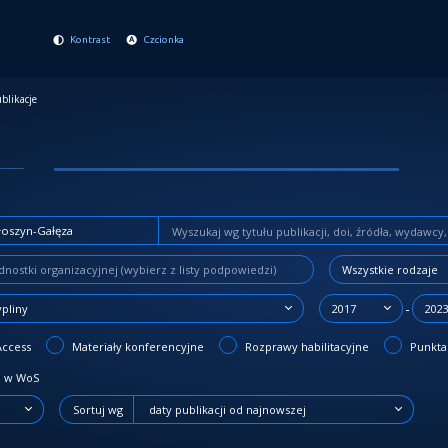
Kontrast
Czcionka
blikacje
Wszystkie rodzaje
-
ypliny
2017
202
Access
Materiały konferencyjne
Rozprawy habilitacyjne
Punktac
 w WoS
Sortuj wg
daty publikacji od najnowszej