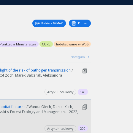
Pobierz BibTeX
Drukuj
Punktacja Ministerstwa
CORE
Indeksowane w WoS
Następna
light of the risk of pathogen transmission
/
ztof Żoch, Marek Balcerak, Aleksandra
Artykuł naukowy
140
habitat features
/ Wanda Olech, Daniel Klich,
wski // Forest Ecology and Management - 2022,
Artykuł naukowy
200