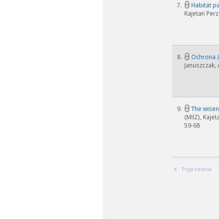
7.
Habitat pa
Kajetan Perz
8.
Ochrona ż
Januszczak, 
W zależn
9.
The wisen
Jeśli ge
(MIIZ), Kaje
59-68
Poprzednia