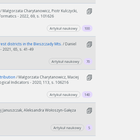
a
/ Małgorzata Charytanowicz, Piotr Kulczycki,
formatics - 2022, 69, s. 101626
Artykuł naukowy
100
st districts in the Bieszczady Mts.
/ Daniel
 2021, 65, s. 41-49
Artykuł naukowy
70
stribution
/ Małgorzata Charytanowicz, Maciej
gical Indicators - 2020, 113, s. 106216
Artykuł naukowy
140
ej Januszczak, Aleksandra Wołoszyn-Gałęza
Artykuł naukowy
5