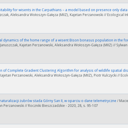
itability for wisents in the Carpathians – a model based on presence only dat
zczak, Aleksandra Wołoszyn-Gałęza (MIIZ), Kajetan Perzanowski // Ecological In
l dynamics of the home range of a wisent Bison bonasus population in the fore
j Januszczak, Kajetan Perzanowski, Aleksandra Wołoszyn-Gałęza (MIIZ) // Sylwan -
n of Complete Gradient Clustering Algorithm for analysis of wildlife spatial di
Kajetan Perzanowski, Aleksandra Wołoszyn-Gałęza (MIIZ), Piotr Kulczycki // Ecolo
aturalizacji żubrów stada Górny San II, w oparciu o dane telemetryczne
/ Maci
tan Perzanowski // Roczniki Bieszczadzkie - 2020, 28, s. 95-107