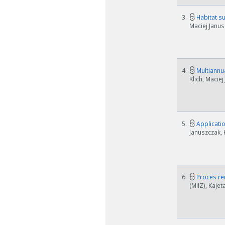
3.
Habitat su
Maciej Janus
4.
Multiannua
Klich, Macie
5.
Applicatio
Januszczak, 
6.
Proces ren
(MIIZ), Kaje