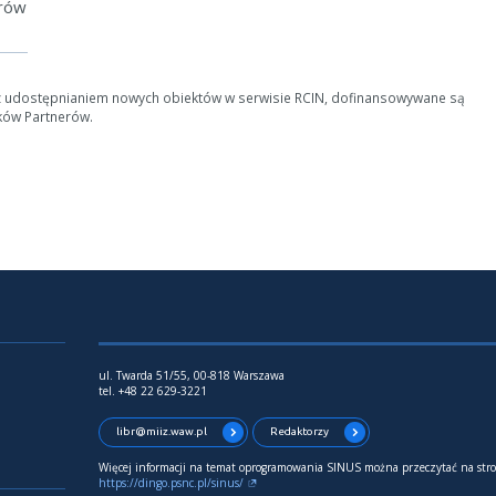
erów
z udostępnianiem nowych obiektów w serwisie RCIN, dofinansowywane są
ków Partnerów.
ul. Twarda 51/55, 00-818 Warszawa
tel. +48 22 629-3221
libr@miiz.waw.pl
Redaktorzy
Więcej informacji na temat oprogramowania SINUS można przeczytać na stro
https://dingo.psnc.pl/sinus/