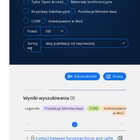
Tylko Open Access
Materiały konferencyjne
Rozprawy habilitacyjne
Punktacja Ministerstwa
CORE
Indeksowane w WoS
Pokaż
100
Sortuj
daty publikacji od najnowszej
wg
Pobierz BibTeX
Drukuj
Wyniki wyszukiwania
(9)
Legenda:
Punktacja Ministerstwa
CORE
Indeksowane
w WoS
1
1.
Contact between European bison and cattle