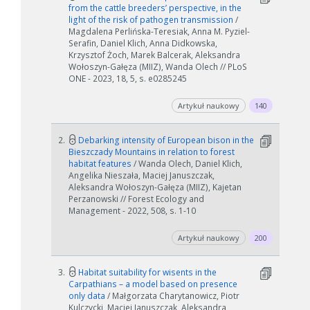
from the cattle breeders’ perspective, in the
light of the risk of pathogen transmission
/
Magdalena Perlińska-Teresiak, Anna M. Pyziel-
Serafin, Daniel Klich, Anna Didkowska,
Krzysztof Żoch, Marek Balcerak, Aleksandra
Wołoszyn-Gałęza (MIIZ), Wanda Olech // PLoS
ONE - 2023, 18, 5, s. e0285245
Artykuł naukowy
140
2.
Debarking intensity of European bison in the
Bieszczady Mountains in relation to forest
habitat features
/ Wanda Olech, Daniel Klich,
Angelika Nieszała, Maciej Januszczak,
Aleksandra Wołoszyn-Gałęza (MIIZ), Kajetan
Perzanowski // Forest Ecology and
Management - 2022, 508, s. 1-10
Artykuł naukowy
200
3.
Habitat suitability for wisents in the
Carpathians – a model based on presence
only data
/ Małgorzata Charytanowicz, Piotr
Kulczycki, Maciej Januszczak, Aleksandra