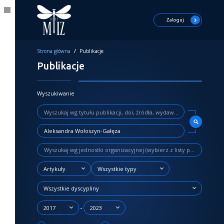
Zaloguj
Strona główna
/
Publikacje
Publikacje
Wyszukiwanie
Artykuły
Wszystkie typy
Wszystkie dyscypliny
-
2017
2023