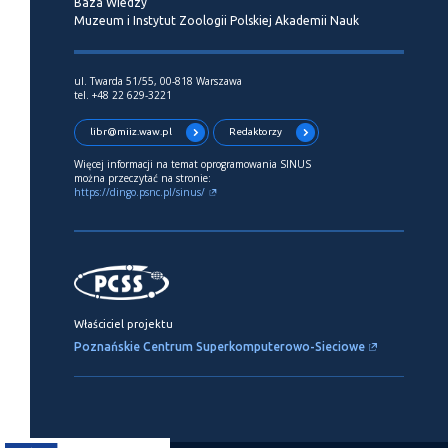
Baza Wiedzy
Muzeum i Instytut Zoologii Polskiej Akademii Nauk
ul. Twarda 51/55, 00-818 Warszawa
tel. +48 22 629-3221
libr@miiz.waw.pl
Redaktorzy
Więcej informacji na temat oprogramowania SINUS
można przeczytać na stronie:
https://dingo.psnc.pl/sinus/
Właściciel projektu
Poznańskie Centrum Superkomputerowo-Sieciowe