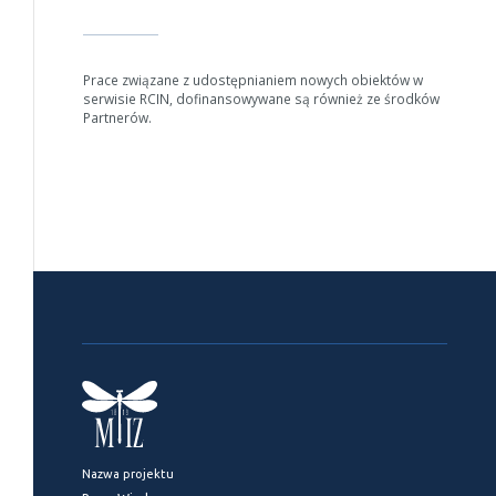
Prace związane z udostępnianiem nowych obiektów w
serwisie RCIN, dofinansowywane są również ze środków
Partnerów.
Nazwa projektu