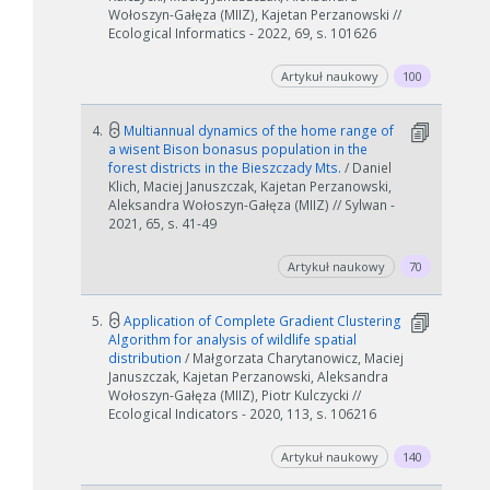
Wołoszyn-Gałęza (MIIZ), Kajetan Perzanowski //
Ecological Informatics - 2022, 69, s. 101626
Artykuł naukowy
100
4.
Multiannual dynamics of the home range of
a wisent Bison bonasus population in the
forest districts in the Bieszczady Mts.
/ Daniel
Klich, Maciej Januszczak, Kajetan Perzanowski,
Aleksandra Wołoszyn-Gałęza (MIIZ) // Sylwan -
2021, 65, s. 41-49
Artykuł naukowy
70
5.
Application of Complete Gradient Clustering
Algorithm for analysis of wildlife spatial
distribution
/ Małgorzata Charytanowicz, Maciej
Januszczak, Kajetan Perzanowski, Aleksandra
Wołoszyn-Gałęza (MIIZ), Piotr Kulczycki //
Ecological Indicators - 2020, 113, s. 106216
Artykuł naukowy
140