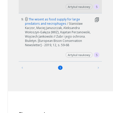
Artykuł naukowy
5
9.
The wisent as food supply for large
predators and necrophages
/ Stanisław
Kaczor, Maciej Januszczak, Aleksandra
Wołoszyn-Gałęza (MIIZ), Kajetan Perzanowski,
Wojciech Jankowski // Żubr i jego ochrona.
Biuletyn. [European Bison Conservation
Newsletter] - 2019, 12, s. 59-68
Artykuł naukowy
5
1