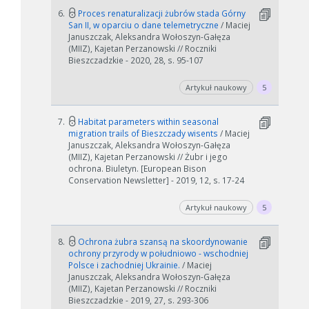
6.
Proces renaturalizacji żubrów stada Górny
San II, w oparciu o dane telemetryczne
/ Maciej
Januszczak, Aleksandra Wołoszyn-Gałęza
(MIIZ), Kajetan Perzanowski // Roczniki
Bieszczadzkie - 2020, 28, s. 95-107
Artykuł naukowy
5
7.
Habitat parameters within seasonal
migration trails of Bieszczady wisents
/ Maciej
Januszczak, Aleksandra Wołoszyn-Gałęza
(MIIZ), Kajetan Perzanowski // Żubr i jego
ochrona. Biuletyn. [European Bison
Conservation Newsletter] - 2019, 12, s. 17-24
Artykuł naukowy
5
W zależności od ilości danych do przetworzenia generowanie pliku
może się wydłużyć.
8.
Ochrona żubra szansą na skoordynowanie
Jeśli generowanie trwa zbyt długo można ograniczyć dane np.
ochrony przyrody w południowo - wschodniej
Polsce i zachodniej Ukrainie.
/ Maciej
zmniejszając zakres lat.
Januszczak, Aleksandra Wołoszyn-Gałęza
(MIIZ), Kajetan Perzanowski // Roczniki
Anuluj
Bieszczadzkie - 2019, 27, s. 293-306